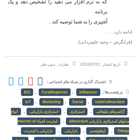
که به نرم افزار می دهید را تشخیص دهد و یک
برنامه
آشپزی را به شما توصیه کند .
ادامه دارد … .. .
(فرانگرش – وحید علیمردانی)
تاریخ انتشار :
2022/07/15
نظرات :
بدون نظر
اشتراک گذاری در شبکه های اجتماعی :
برچسب‌ها:
,
,
,
B2I
FaraNegaresh
influencer
,
,
,
,
IoT
Marketing
Social
vahid alimardani
,
,
,
آژانس‌های تبلیغاتی
استراتژی
استراتژی بازاریابی
انواع
,
مدلهای استراتژی بازاریابی alimardani
اینترنت اشیاء Internet of
,
,
,
,
Things
اینفلوئنسر
بازاریابی
بازاریابی با اینترنت