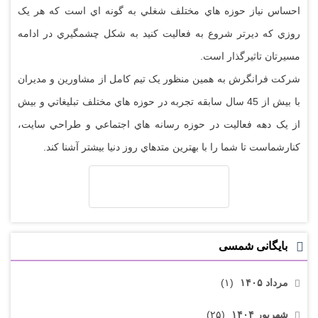
احساس نياز حوزه هاي مختلف شغلي به گونه اي است که هر يک
روزي که ديرتر شروع به فعاليت کنيد به شکل چشمگيري در ادامه
مسيرتان تاثيرگذار است.
شرکت فرانگرش به همين منظور يک تيم کامل از مشاورين و مديران
با بيش از 45 سال سابقه تجربه در حوزه هاي مختلف تبليغاتي و بيش
از يک دهه فعاليت در حوزه رسانه هاي اجتماعي و طراحي سايت،
کنارشماست تا شما را با بهترين متدهاي روز دنيا بيشتر آشنا کند.
بایگانی شمسی
مرداد ۱۴۰۵
(۱)
شهریور ۱۴۰۴
(۲۵)