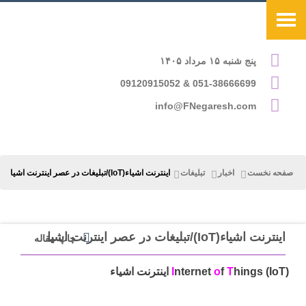
پنج شنبه ۱۵ مرداد ۱۴۰۵
051-38666699 & 09120915052
info@FNegaresh.com
صفحه نخست
اخبار
تبلیغات
اینترنت اشیاء(IoT)/تبلیغات در عصر اینترنت اشیا
اینترنت اشیاء(IoT)/تبلیغات در عصر اینترنت اشیا
چاپ مقاله
hings (IoT) اینترنت اشیاء
T
f
o
nternet
I