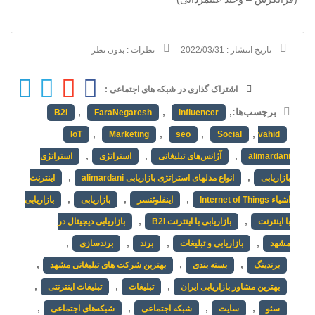
تاریخ انتشار :
2022/03/31
نظرات :
بدون نظر
اشتراک گذاری در شبکه های اجتماعی :
برچسب‌ها:
,
,
,
B2I
FaraNegaresh
influencer
,
,
,
,
IoT
Marketing
seo
Social
vahid
,
,
,
alimardani
آژانس‌های تبلیغاتی
استراتژی
استراتژی
,
,
بازاریابی
انواع مدلهای استراتژی بازاریابی alimardani
اینترنت
,
,
,
اشیاء Internet of Things
اینفلوئنسر
بازاریابی
بازاریابی
,
,
با اینترنت
بازاریابی با اینترنت B2I
بازاریابی دیجیتال در
,
,
,
,
مشهد
بازاریابی و تبلیغات
برند
برندسازی
,
,
,
برندینگ
بسته بندی
بهترین شرکت های تبلیغاتی مشهد
,
,
,
بهترین مشاور بازاریابی ایران
تبلیغات
تبلیغات اینترنتی
,
,
,
,
سئو
سایت
شبکه اجتماعی
شبکه‌های اجتماعی