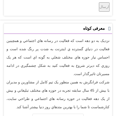
معرفی کوتاه
نزديک به دو دهه است که فعاليت در رسانه هاي اجتماعي و همچينين
فعاليت در دنياي گسترده ي اينترنت به شدت پر رنگ شده است و
احساس نياز حوزه هاي مختلف شغلي به گونه اي است که هر يک
روزي که ديرتر شروع به فعاليت کنيد به شکل چشمگيري در ادامه
مسيرتان تاثيرگذار است.
شرکت فرانگرش به همين منظور يک تيم کامل از مشاورين و مديران
با بيش از 45 سال سابقه تجربه در حوزه هاي مختلف تبليغاتي و بيش
از يک دهه فعاليت در حوزه رسانه هاي اجتماعي و طراحي سايت،
کنارشماست تا شما را با بهترين متدهاي روز دنيا بيشتر آشنا کند.