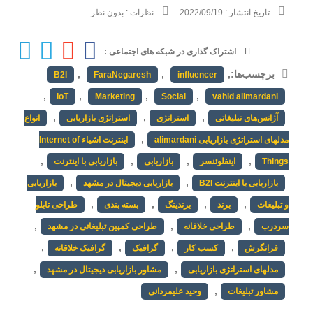
تاریخ انتشار :
2022/09/19
نظرات :
بدون نظر
اشتراک گذاری در شبکه های اجتماعی :
برچسب‌ها:
,
,
,
B2I
FaraNegaresh
influencer
,
,
,
,
IoT
Marketing
Social
vahid alimardani
,
,
,
آژانس‌های تبلیغاتی
استراتژی
استراتژی بازاریابی
انواع
,
مدلهای استراتژی بازاریابی alimardani
اینترنت اشیاء Internet of
,
,
,
,
Things
اینفلوئنسر
بازاریابی
بازاریابی با اینترنت
,
,
بازاریابی با اینترنت B2I
بازاریابی دیجیتال در مشهد
بازاریابی
,
,
,
,
و تبلیغات
برند
برندینگ
بسته بندی
طراحی تابلو
,
,
,
سردرب
طراحی خلاقانه
طراحی کمپین تبلیغاتی در مشهد
,
,
,
,
فرانگرش
کسب کار
گرافیک
گرافیک خلاقانه
,
,
مدلهای استراتژی بازاریابی
مشاور بازاریابی دیجیتال در مشهد
,
مشاور تبلیغات
وحید علیمردانی