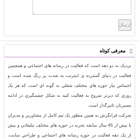
معرفی کوتاه
نزديک به دو دهه است که فعاليت در رسانه هاي اجتماعي و همچينين
فعاليت در دنياي گسترده ي اينترنت به شدت پر رنگ شده است و
احساس نياز حوزه هاي مختلف شغلي به گونه اي است که هر يک
روزي که ديرتر شروع به فعاليت کنيد به شکل چشمگيري در ادامه
مسيرتان تاثيرگذار است.
شرکت فرانگرش به همين منظور يک تيم کامل از مشاورين و مديران
با بيش از 45 سال سابقه تجربه در حوزه هاي مختلف تبليغاتي و بيش
از يک دهه فعاليت در حوزه رسانه هاي اجتماعي و طراحي سايت،