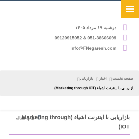
دوشنبه ۱۹ مرداد ۱۴۰۵
051-38666699 & 09120915052
info@FNegaresh.com
صفحه نخست
اخبار
بازاریابی
بازاریابی با اینترنت اشیاء (Marketing through IOT)
بازاریابی با اینترنت اشیاء (Marketing through
چاپ مقاله
IOT)