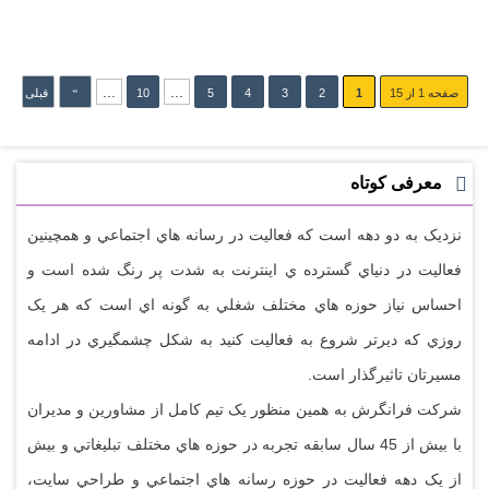
اینترنت اشیاء(IoT) و هوش مص...
سه‌شنبه 29 اکتبر 2024
اینترنت اشیاء(IoT) و هوش مص...
»
...
...
صفحه 1 از 15
1
2
3
4
5
10
قبلی
»
معرفی کوتاه
نزديک به دو دهه است که فعاليت در رسانه هاي اجتماعي و همچينين
فعاليت در دنياي گسترده ي اينترنت به شدت پر رنگ شده است و
احساس نياز حوزه هاي مختلف شغلي به گونه اي است که هر يک
روزي که ديرتر شروع به فعاليت کنيد به شکل چشمگيري در ادامه
مسيرتان تاثيرگذار است.
شرکت فرانگرش به همين منظور يک تيم کامل از مشاورين و مديران
با بيش از 45 سال سابقه تجربه در حوزه هاي مختلف تبليغاتي و بيش
از يک دهه فعاليت در حوزه رسانه هاي اجتماعي و طراحي سايت،