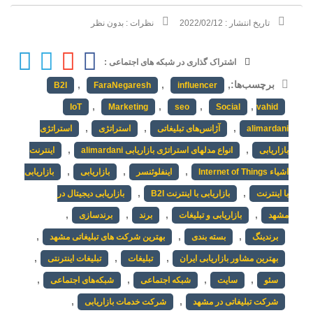
تاریخ انتشار :
2022/02/12
نظرات :
بدون نظر
اشتراک گذاری در شبکه های اجتماعی :
برچسب‌ها:
,
,
,
B2I
FaraNegaresh
influencer
,
,
,
,
IoT
Marketing
seo
Social
vahid
,
,
,
alimardani
آژانس‌های تبلیغاتی
استراتژی
استراتژی
,
,
بازاریابی
انواع مدلهای استراتژی بازاریابی alimardani
اینترنت
,
,
,
اشیاء Internet of Things
اینفلوئنسر
بازاریابی
بازاریابی
,
,
با اینترنت
بازاریابی با اینترنت B2I
بازاریابی دیجیتال در
,
,
,
,
مشهد
بازاریابی و تبلیغات
برند
برندسازی
,
,
,
برندینگ
بسته بندی
بهترین شرکت های تبلیغاتی مشهد
,
,
,
بهترین مشاور بازاریابی ایران
تبلیغات
تبلیغات اینترنتی
,
,
,
,
سئو
سایت
شبکه اجتماعی
شبکه‌های اجتماعی
,
,
شرکت تبلیغاتی در مشهد
شرکت خدمات بازاریابی