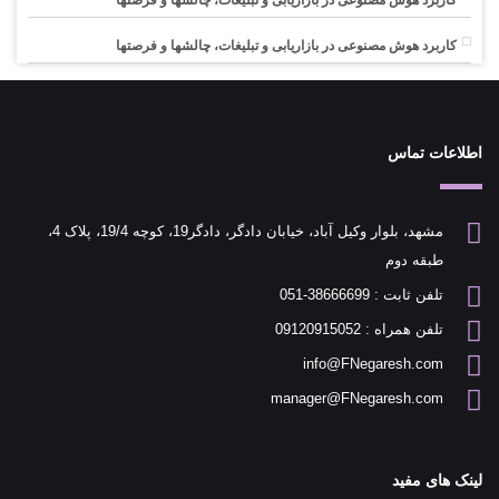
کاربرد هوش مصنوعی در بازاریابی و تبلیغات، چالشها و فرصتها
کاربرد هوش مصنوعی در بازاریابی و تبلیغات، چالشها و فرصتها
اطلاعات تماس
مشهد، بلوار وکیل آباد، خیابان دادگر، دادگر19، کوچه 19/4، پلاک 4،
طبقه دوم
تلفن ثابت : 38666699-051
تلفن همراه : 09120915052
info@FNegaresh.com
manager@FNegaresh.com
لینک های مفید