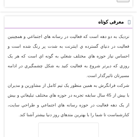
معرفی کوتاه
نزديک به دو دهه است که فعاليت در رسانه هاي اجتماعي و همچينين
فعاليت در دنياي گسترده ي اينترنت به شدت پر رنگ شده است و
احساس نياز حوزه هاي مختلف شغلي به گونه اي است که هر يک
روزي که ديرتر شروع به فعاليت کنيد به شکل چشمگيري در ادامه
مسيرتان تاثيرگذار است.
شرکت فرانگرش به همين منظور يک تيم کامل از مشاورين و مديران
با بيش از 45 سال سابقه تجربه در حوزه هاي مختلف تبليغاتي و بيش
از يک دهه فعاليت در حوزه رسانه هاي اجتماعي و طراحي سايت،
کنارشماست تا شما را با بهترين متدهاي روز دنيا بيشتر آشنا کند.