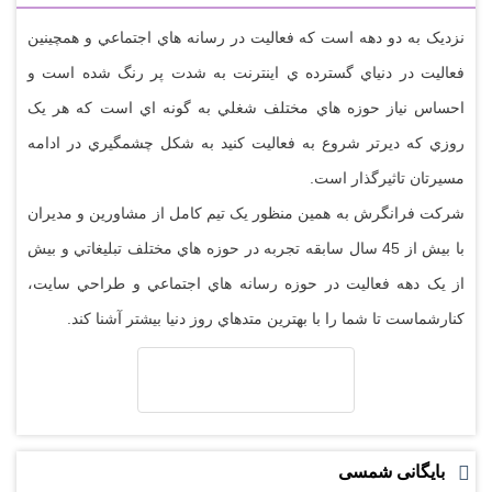
نزديک به دو دهه است که فعاليت در رسانه هاي اجتماعي و همچينين
فعاليت در دنياي گسترده ي اينترنت به شدت پر رنگ شده است و
احساس نياز حوزه هاي مختلف شغلي به گونه اي است که هر يک
روزي که ديرتر شروع به فعاليت کنيد به شکل چشمگيري در ادامه
مسيرتان تاثيرگذار است.
شرکت فرانگرش به همين منظور يک تيم کامل از مشاورين و مديران
با بيش از 45 سال سابقه تجربه در حوزه هاي مختلف تبليغاتي و بيش
از يک دهه فعاليت در حوزه رسانه هاي اجتماعي و طراحي سايت،
کنارشماست تا شما را با بهترين متدهاي روز دنيا بيشتر آشنا کند.
بایگانی شمسی