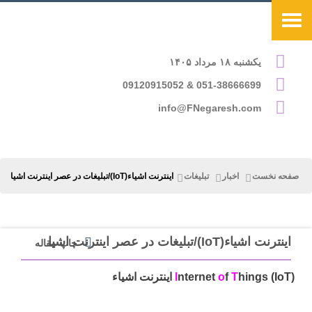
یکشنبه ۱۸ مرداد ۱۴۰۵
051-38666699 & 09120915052
info@FNegaresh.com
صفحه نخست
اخبار
تبلیغات
اینترنت اشیاء(IoT)/تبلیغات در عصر اینترنت اشیا
اینترنت اشیاء(IoT)/تبلیغات در عصر اینترنت اشیا
چاپ مقاله
hings (IoT) اینترنت اشیاء
T
f
o
nternet
I