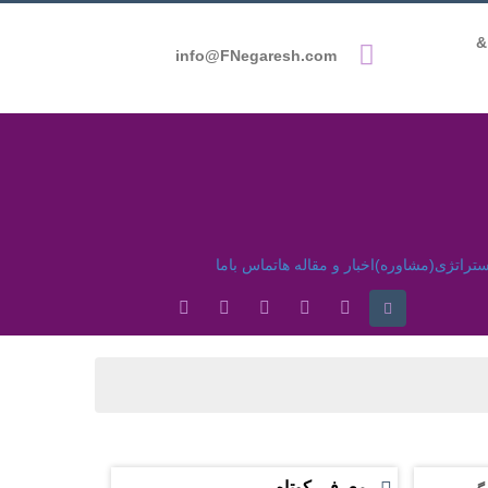
051-3866669
info@FNegaresh.com
ستراتژی(مشاوره)
اخبار و مقاله ها
تماس باما
معرفی کوتاه