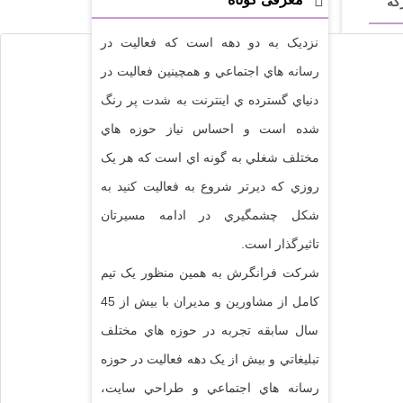
گه
نزديک به دو دهه است که فعاليت در
رسانه هاي اجتماعي و همچينين فعاليت در
دنياي گسترده ي اينترنت به شدت پر رنگ
شده است و احساس نياز حوزه هاي
مختلف شغلي به گونه اي است که هر يک
روزي که ديرتر شروع به فعاليت کنيد به
شکل چشمگيري در ادامه مسيرتان
تاثيرگذار است.
شرکت فرانگرش به همين منظور يک تيم
کامل از مشاورين و مديران با بيش از 45
سال سابقه تجربه در حوزه هاي مختلف
تبليغاتي و بيش از يک دهه فعاليت در حوزه
رسانه هاي اجتماعي و طراحي سايت،