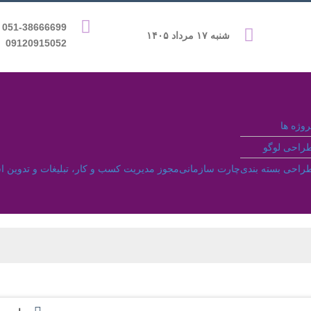
9 &
شنبه ۱۷ مرداد ۱۴۰۵
09120915052
روژه ها
راحی لوگو
راحی بسته بندی
چارت سازمانی
مجوز مدیریت کسب و کار، تبلیغات و تدوین ا