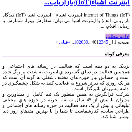
اینترنت اشیاء(IoT)/بازاریاب...
Internet of Things (IoT) اینترنت اشیاء اینترنت اشیا (IoT) دیدگاه
بازاریابی: الف) با اینترنت اشیا می توان، سفارش پیتزا، شمارش یا
ردیابی اقلام، ...
ادامه مطلب
صفحه 1 از 40
5
4
3
2
1
...
30
20
10
...
»
قبلی »
معرفی کوتاه
نزديک به دو دهه است که فعاليت در رسانه هاي اجتماعي و
همچينين فعاليت در دنياي گسترده ي اينترنت به شدت پر رنگ شده
است و احساس نياز حوزه هاي مختلف شغلي به گونه اي است که
هر يک روزي که ديرتر شروع به فعاليت کنيد به شکل چشمگيري در
ادامه مسيرتان تاثيرگذار است.
شرکت فرانگرش به همين منظور يک تيم کامل از مشاورين و
مديران با بيش از 45 سال سابقه تجربه در حوزه هاي مختلف
تبليغاتي و بيش از يک دهه فعاليت در حوزه رسانه هاي اجتماعي و
طراحي سايت، کنارشماست تا شما را با بهترين متدهاي روز دنيا
بيشتر آشنا کند.