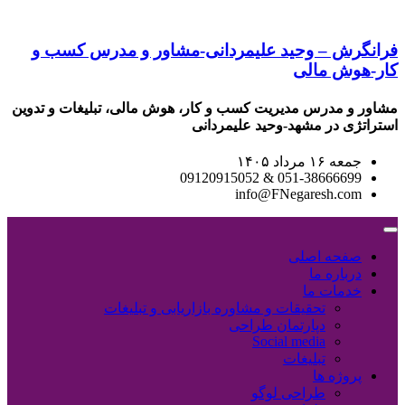
فرانگرش – وحید علیمردانی-مشاور و مدرس کسب و
کار-هوش مالی
مشاور و مدرس مدیریت کسب و کار، هوش مالی، تبلیغات و تدوین
استراتژی در مشهد-وحید علیمردانی
جمعه ۱۶ مرداد ۱۴۰۵
051-38666699 & 09120915052
info@FNegaresh.com
صفحه اصلی
درباره ما
خدمات ما
تحقیقات و مشاوره بازاریابی و تبلیغات
دپارتمان طراحی
Social media
تبلیغات
پروژه ها
طراحی لوگو