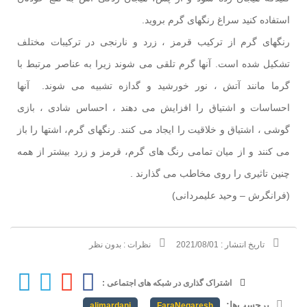
استفاده كنيد سراغ رنگهای گرم برويد.
رنگهای گرم از ترکیب قرمز ، زرد و نارنجی در ترکیبات مختلف
تشکیل شده است. آنها گرم تلقی می شوند زیرا به عناصر مرتبط با
گرما مانند آتش ، نور خورشید و گدازه تشبیه می شوند. آنها
احساسات و اشتیاق را افزایش می دهند ، احساس شادی ، بازی
گوشی ، اشتیاق و خلاقیت را ایجاد می کنند. رنگهای گرم، اشتها را باز
می كنند و از ميان تمامی رنگ های گرم، قرمز و زرد بيشتر از همه
چنين تاثيری را روی مخاطب می گذارند .
(فرانگرش – وحید علیمردانی)
تاریخ انتشار :
2021/08/01
نظرات :
بدون نظر
اشتراک گذاری در شبکه های اجتماعی :
برچسب‌ها:
,
,
alimardani
FaraNegaresh