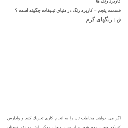
كاربرد رنگ ها
قسمت پنجم – کاربرد رنگ در دنیای تبلیغات چگونه است ؟
ق : رنگهای گرم
اگر می خواهيد مخاطب تان را به انجام كاری تحريك كنيد و وادارش
كنيدكه هيجان زده شود و از پس، هيجان زدگی اش به نفع خودتان