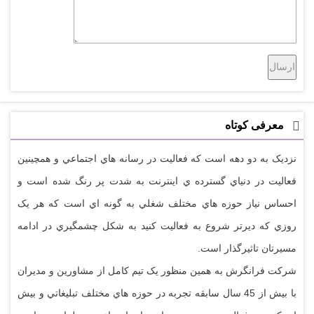
معرفی کوتاه
نزديک به دو دهه است که فعاليت در رسانه هاي اجتماعي و همچينين
فعاليت در دنياي گسترده ي اينترنت به شدت پر رنگ شده است و
احساس نياز حوزه هاي مختلف شغلي به گونه اي است که هر يک
روزي که ديرتر شروع به فعاليت کنيد به شکل چشمگيري در ادامه
مسيرتان تاثيرگذار است.
شرکت فرانگرش به همين منظور يک تيم کامل از مشاورين و مديران
با بيش از 45 سال سابقه تجربه در حوزه هاي مختلف تبليغاتي و بيش