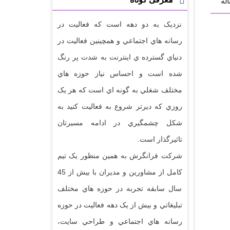
له
نزديک به دو دهه است که فعاليت در
رسانه هاي اجتماعي و همچينين فعاليت در
دنياي گسترده ي اينترنت به شدت پر رنگ
شده است و احساس نياز حوزه هاي
مختلف شغلي به گونه اي است که هر يک
روزي که ديرتر شروع به فعاليت کنيد به
شکل چشمگيري در ادامه مسيرتان
تاثيرگذار است.
شرکت فرانگرش به همين منظور يک تيم
کامل از مشاورين و مديران با بيش از 45
سال سابقه تجربه در حوزه هاي مختلف
تبليغاتي و بيش از يک دهه فعاليت در حوزه
رسانه هاي اجتماعي و طراحي سايت،