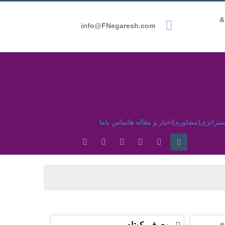
051-3866669
info@FNegaresh.com
ستراتژی(مشاوره)
اخبار و مقاله ها
تماس باما
معرفی کوتاه