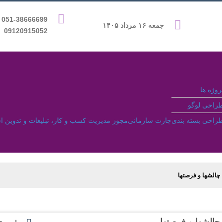
9 &
جمعه ۱۶ مرداد ۱۴۰۵
09120915052
روژه ها
راحی لوگو
راحی بسته بندی
چارت سازمانی
مجوز مدیریت کسب و کار، تبلیغات و تدوین ا
 چالشها و فرصتها