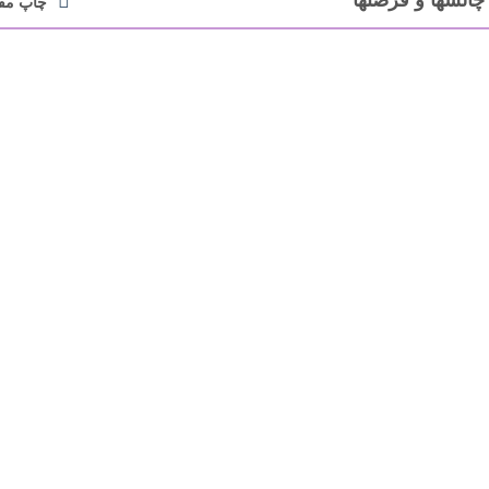
چالشها و فرصتها
چاپ مقا