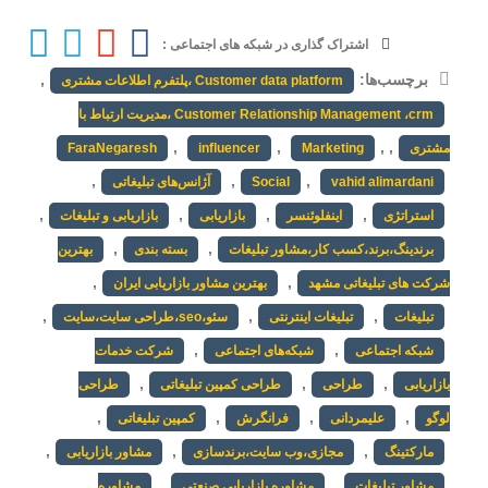
اشتراک گذاری در شبکه های اجتماعی :
برچسب‌ها:
,
Customer data platform ،پلتفرم اطلاعات مشتری
Customer Relationship Management ،crm ،مدیریت ارتباط با
,
,
,
,
مشتری
Marketing
influencer
FaraNegaresh
,
,
,
vahid alimardani
Social
آژانس‌های تبلیغاتی
,
,
,
,
استراتژی
اینفلوئنسر
بازاریابی
بازاریابی و تبلیغات
,
,
برندینگ،برند،کسب کار،مشاور تبلیغات
بسته بندی
بهترین
,
,
شرکت های تبلیغاتی مشهد
بهترین مشاور بازاریابی ایران
,
,
,
تبلیغات
تبلیغات اینترنتی
سئو،seo،طراحی سایت،سایت
,
,
شبکه اجتماعی
شبکه‌های اجتماعی
شرکت خدمات
,
,
,
بازاریابی
طراحی
طراحی کمپین تبلیغاتی
طراحی
,
,
,
,
لوگو
علیمردانی
فرانگرش
کمپین تبلیغاتی
,
,
,
مارکتینگ
مجازی،وب سایت،برندسازی
مشاور بازاریابی
,
,
مشاور تبلیغات
مشاوره بازاریابی صنعتی
مشاوره