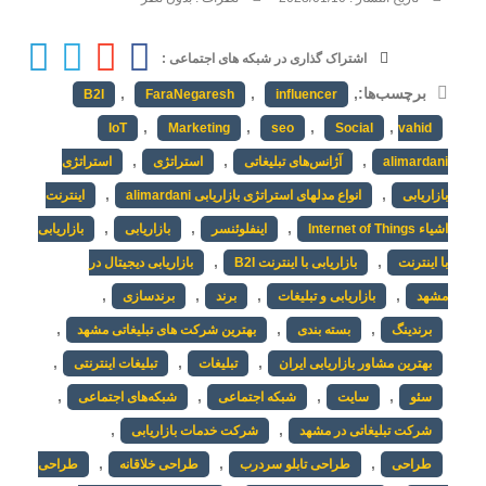
اشتراک گذاری در شبکه های اجتماعی :
برچسب‌ها:
,
,
,
B2I
FaraNegaresh
influencer
,
,
,
,
IoT
Marketing
seo
Social
vahid
,
,
,
alimardani
آژانس‌های تبلیغاتی
استراتژی
استراتژی
,
,
بازاریابی
انواع مدلهای استراتژی بازاریابی alimardani
اینترنت
,
,
,
اشیاء Internet of Things
اینفلوئنسر
بازاریابی
بازاریابی
,
,
با اینترنت
بازاریابی با اینترنت B2I
بازاریابی دیجیتال در
,
,
,
,
مشهد
بازاریابی و تبلیغات
برند
برندسازی
,
,
,
برندینگ
بسته بندی
بهترین شرکت های تبلیغاتی مشهد
,
,
,
بهترین مشاور بازاریابی ایران
تبلیغات
تبلیغات اینترنتی
,
,
,
,
سئو
سایت
شبکه اجتماعی
شبکه‌های اجتماعی
,
,
شرکت تبلیغاتی در مشهد
شرکت خدمات بازاریابی
,
,
,
طراحی
طراحی تابلو سردرب
طراحی خلاقانه
طراحی