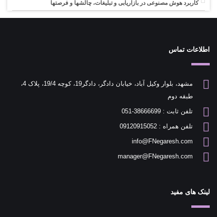
کاربرد هوش مصنوعی در بازاریابی و تبلیغات، چالشها و فرصتها
اطلاعات تماس
مشهد، بلوار وکیل آباد، خیابان دادگر، دادگر19، کوچه 19/4، پلاک 4،
طبقه دوم
تلفن ثابت : 38666699-051
تلفن همراه : 09120915052
info@FNegaresh.com
manager@FNegaresh.com
لینک های مفید