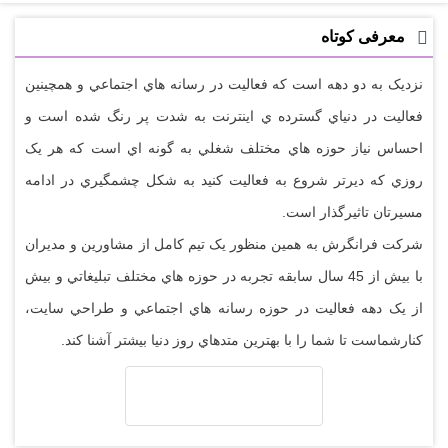
معرفی کوتاه
نزديک به دو دهه است که فعاليت در رسانه هاي اجتماعي و همچينين
فعاليت در دنياي گسترده ي اينترنت به شدت پر رنگ شده است و
احساس نياز حوزه هاي مختلف شغلي به گونه اي است که هر يک
روزي که ديرتر شروع به فعاليت کنيد به شکل چشمگيري در ادامه
مسيرتان تاثيرگذار است.
شرکت فرانگرش به همين منظور يک تيم کامل از مشاورين و مديران
با بيش از 45 سال سابقه تجربه در حوزه هاي مختلف تبليغاتي و بيش
از يک دهه فعاليت در حوزه رسانه هاي اجتماعي و طراحي سايت،
کنارشماست تا شما را با بهترين متدهاي روز دنيا بيشتر آشنا کند.