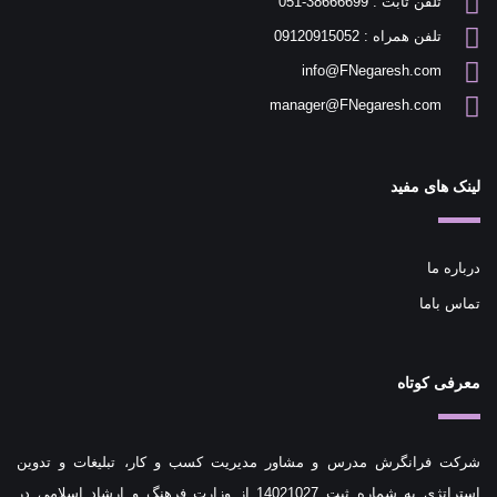
تلفن ثابت : 38666699-051
تلفن همراه : 09120915052
info@FNegaresh.com
manager@FNegaresh.com
لینک های مفید
درباره ما
تماس باما
معرفی کوتاه
شرکت فرانگرش مدرس و مشاور مدیریت کسب و کار، تبلیغات و تدوین
استراتژی به شماره ثبت 14021027 از وزارت فرهنگ و ارشاد اسلامی در