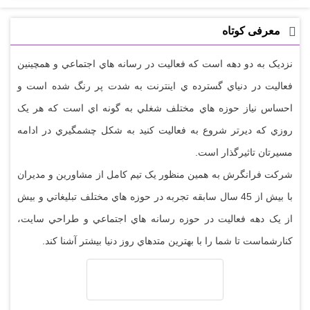
معرفی کوتاه
نزديک به دو دهه است که فعاليت در رسانه هاي اجتماعي و همچينين
فعاليت در دنياي گسترده ي اينترنت به شدت پر رنگ شده است و
احساس نياز حوزه هاي مختلف شغلي به گونه اي است که هر يک
روزي که ديرتر شروع به فعاليت کنيد به شکل چشمگيري در ادامه
مسيرتان تاثيرگذار است.
شرکت فرانگرش به همين منظور يک تيم کامل از مشاورين و مديران
با بيش از 45 سال سابقه تجربه در حوزه هاي مختلف تبليغاتي و بيش
از يک دهه فعاليت در حوزه رسانه هاي اجتماعي و طراحي سايت،
کنارشماست تا شما را با بهترين متدهاي روز دنيا بيشتر آشنا کند.