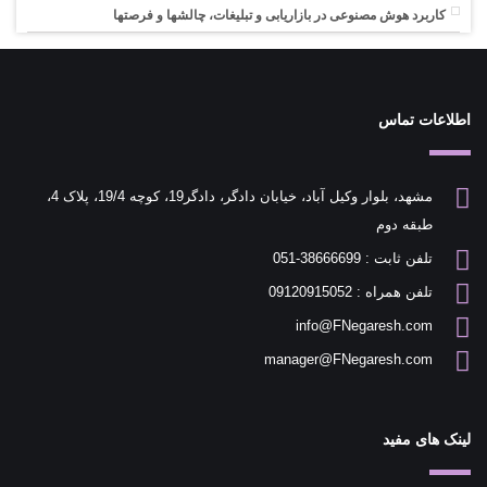
کاربرد هوش مصنوعی در بازاریابی و تبلیغات، چالشها و فرصتها
اطلاعات تماس
مشهد، بلوار وکیل آباد، خیابان دادگر، دادگر19، کوچه 19/4، پلاک 4،
طبقه دوم
تلفن ثابت : 38666699-051
تلفن همراه : 09120915052
info@FNegaresh.com
manager@FNegaresh.com
لینک های مفید