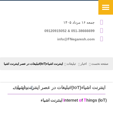
جمعه ۱۶ مرداد ۱۴۰۵
051-38666699 & 09120915052
info@FNegaresh.com
صفحه نخست
اخبار
تبلیغات
اینترنت اشیاء(IoT)/تبلیغات در عصر اینترنت اشیا
اینترنت اشیاء(IoT)/تبلیغات در عصر اینترنت اشیا
چاپ مقاله
hings (IoT) اینترنت اشیاء
T
f
o
nternet
I