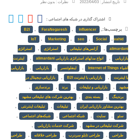
تاریخ انتشار :
2022/04/03
نظرات :
بدون نظر
اشتراک گذاری در شبکه های اجتماعی :
برچسب‌ها:
,
,
,
B2I
FaraNegaresh
influencer
,
,
,
,
IoT
Marketing
seo
Social
vahid
,
,
,
alimardani
آژانس‌های تبلیغاتی
استراتژی
استراتژی
,
,
بازاریابی
انواع مدلهای استراتژی بازاریابی alimardani
اینترنت
,
,
,
اشیاء Internet of Things
اینفلوئنسر
بازاریابی
بازاریابی
,
,
با اینترنت
بازاریابی با اینترنت B2I
بازاریابی دیجیتال در
,
,
,
,
مشهد
بازاریابی و تبلیغات
برند
برندسازی
,
,
,
برندینگ
بسته بندی
بهترین شرکت های تبلیغاتی مشهد
,
,
,
بهترین مشاور بازاریابی ایران
تبلیغات
تبلیغات اینترنتی
,
,
,
,
سئو
سایت
شبکه اجتماعی
شبکه‌های اجتماعی
,
,
شرکت تبلیغاتی در مشهد
شرکت خدمات بازاریابی
,
,
,
طراحی
طراحی تابلو سردرب
طراحی خلاقانه
طراحی