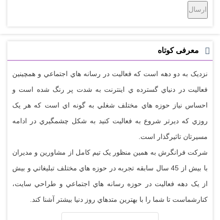
معرفی کوتاه
نزديک به دو دهه است که فعاليت در رسانه هاي اجتماعي و همچينين
فعاليت در دنياي گسترده ي اينترنت به شدت پر رنگ شده است و
احساس نياز حوزه هاي مختلف شغلي به گونه اي است که هر يک
روزي که ديرتر شروع به فعاليت کنيد به شکل چشمگيري در ادامه
مسيرتان تاثيرگذار است.
شرکت فرانگرش به همين منظور يک تيم کامل از مشاورين و مديران
با بيش از 45 سال سابقه تجربه در حوزه هاي مختلف تبليغاتي و بيش
از يک دهه فعاليت در حوزه رسانه هاي اجتماعي و طراحي سايت،
کنارشماست تا شما را با بهترين متدهاي روز دنيا بيشتر آشنا کند.