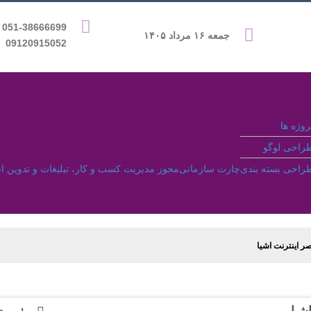
9 &
جمعه ۱۶ مرداد ۱۴۰۵
09120915052
روژه ها
راحی لوگو
راحی بسته بندی
چارت سازمانی
مجوز مدیریت کسب و کار، تبلیغات و تدوین ا