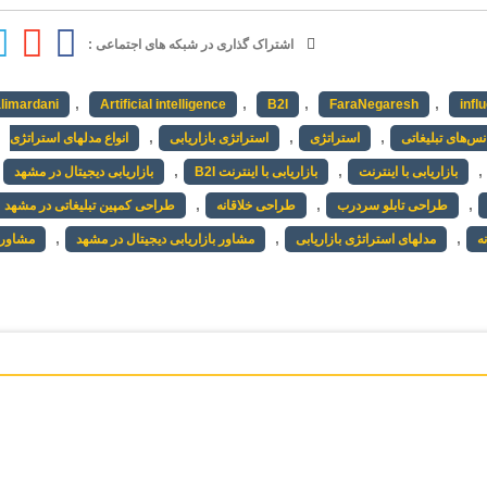
اشتراک گذاری در شبکه های اجتماعی :
,
,
,
,
limardani
Artificial intelligence
B2I
FaraNegaresh
infl
,
,
,
نس‌های تبلیغاتی
استراتژی
استراتژی بازاریابی
انواع مدلهای استراتژی
,
,
,
بازاریابی با اینترنت
بازاریابی با اینترنت B2I
بازاریابی دیجیتال در مشهد
,
,
,
طراحی تابلو سردرب
طراحی خلاقانه
طراحی کمپین تبلیغاتی در مشهد
,
,
,
ه
مدلهای استراتژی بازاریابی
مشاور بازاریابی دیجیتال در مشهد
مشاور