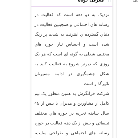
له
نزديک به دو دهه است که فعاليت در
رسانه هاي اجتماعي و همچينين فعاليت در
دنياي گسترده ي اينترنت به شدت پر رنگ
شده است و احساس نياز حوزه هاي
مختلف شغلي به گونه اي است که هر يک
روزي که ديرتر شروع به فعاليت کنيد به
شکل چشمگيري در ادامه مسيرتان
تاثيرگذار است.
شرکت فرانگرش به همين منظور يک تيم
کامل از مشاورين و مديران با بيش از 45
سال سابقه تجربه در حوزه هاي مختلف
تبليغاتي و بيش از يک دهه فعاليت در حوزه
رسانه هاي اجتماعي و طراحي سايت،