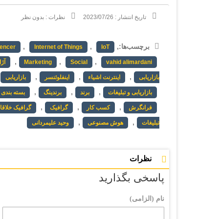
تاریخ انتشار :
2023/07/26
نظرات :
بدون نظر
برچسب‌ها:
,
,
,
uencer
Internet of Things
IoT
,
,
,
vahid alimardani
Social
Marketing
آژا
,
,
,
بازاریابی
اینترنت اشیاء
اینفلوئنسر
بازاریابی
,
,
,
بازاریابی و تبلیغات
برند
برندینگ
بسته بندی
,
,
,
فرانگرش
کسب کار
گرافیک
گرافیک خلاقان
,
,
تبلیغات
هوش مصنوعی
وحید علیمردانی
نظرات
پاسخی بگذارید
نام (الزامی)