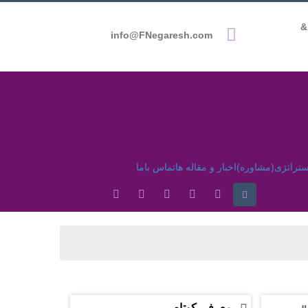
051-3866669
info@FNegaresh.com
ستراتژی(مشاوره)
اخبار و مقاله ها
تماس باما
معرفی کوتاه