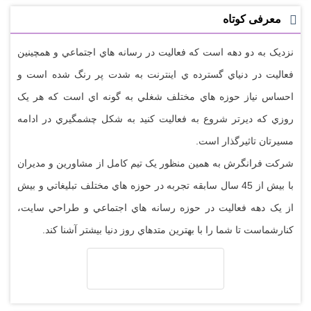
معرفی کوتاه
نزديک به دو دهه است که فعاليت در رسانه هاي اجتماعي و همچينين
فعاليت در دنياي گسترده ي اينترنت به شدت پر رنگ شده است و
احساس نياز حوزه هاي مختلف شغلي به گونه اي است که هر يک
روزي که ديرتر شروع به فعاليت کنيد به شکل چشمگيري در ادامه
مسيرتان تاثيرگذار است.
شرکت فرانگرش به همين منظور يک تيم کامل از مشاورين و مديران
با بيش از 45 سال سابقه تجربه در حوزه هاي مختلف تبليغاتي و بيش
از يک دهه فعاليت در حوزه رسانه هاي اجتماعي و طراحي سايت،
کنارشماست تا شما را با بهترين متدهاي روز دنيا بيشتر آشنا کند.