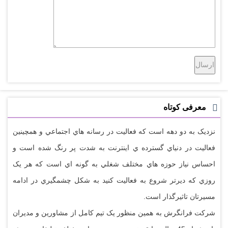
معرفی کوتاه
نزديک به دو دهه است که فعاليت در رسانه هاي اجتماعي و همچينين
فعاليت در دنياي گسترده ي اينترنت به شدت پر رنگ شده است و
احساس نياز حوزه هاي مختلف شغلي به گونه اي است که هر يک
روزي که ديرتر شروع به فعاليت کنيد به شکل چشمگيري در ادامه
مسيرتان تاثيرگذار است.
شرکت فرانگرش به همين منظور يک تيم کامل از مشاورين و مديران