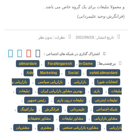
و معمولا تبلیغات برای یک گروه خاص می باشد .
(فرانگرش-وحید علیمردانی)
تاریخ انتشار :
2021/06/19
نظرات :
بدون نظر
اشتراک گذاری در شبکه های اجتماعی :
برچسب‌ها:
,
,
alimardani
FaraNegaresh
In-Game
,
,
,
,
Ads
Marketing
Social
vahid alimardani
,
,
,
انتخابات شورا
بازاریابی
بازاریابی سیاسی
بازاریابی و
,
,
,
,
تبلیغات
بازی
بهترین مشاور بازاریابی ایران
تبلیغات
,
,
,
تبلیغات اینترنتی
تبلیغات درون بازی
رئیس جمهور
,
,
,
,
شبکه اجتماعی
علیمردانی
فرانگرش
مارکتینگ
,
,
مشاور بازاریابی
مشاور تبلیغات
مشاور تحقیقات
,
,
,
,
بازاریابی
مشاوره بازاریابی صنعتی
مشتری
مشتریان