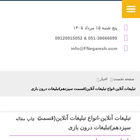
پنج شنبه ۱۵ مرداد ۱۴۰۵
051-38666699 & 09120915052
info@FNegaresh.com
صفحه نخست
اخبار
تبلیغات آنلاین-انواع تبلیغات آنلاین(قسمت سیزدهم)تبلیغات درون بازی
تبلیغات آنلاین-انواع تبلیغات آنلاین(قسمت
چاپ مقاله
سیزدهم)تبلیغات درون بازی