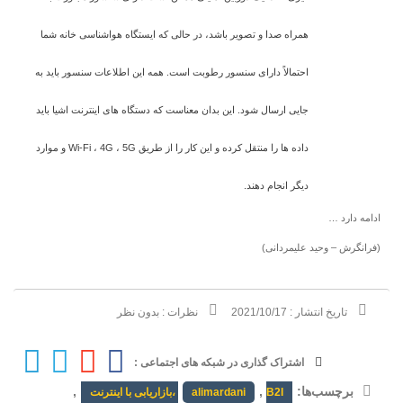
همراه صدا و تصویر باشد، در حالی که ایستگاه هواشناسی خانه شما
احتمالاً دارای سنسور رطوبت است. همه این اطلاعات سنسور باید به
جایی ارسال شود. این بدان معناست که دستگاه های اینترنت اشیا باید
داده ها را منتقل کرده و این کار را از طریق Wi-Fi ، 4G ، 5G و موارد
دیگر انجام دهند.
ادامه دارد …
(فرانگرش – وحید علیمردانی)
تاریخ انتشار :
2021/10/17
نظرات :
بدون نظر
اشتراک گذاری در شبکه های اجتماعی :
برچسب‌ها:
,
,
B2I ،بازاریابی با اینترنت
alimardani