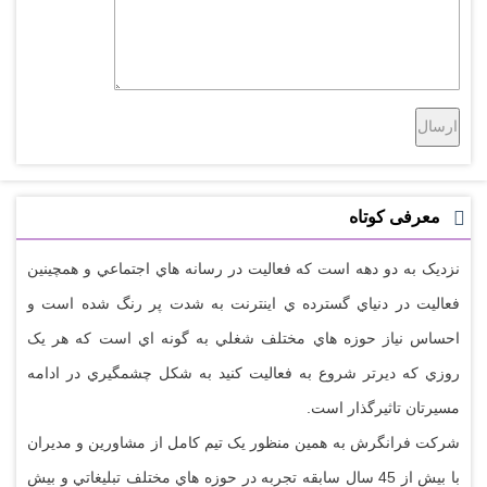
معرفی کوتاه
نزديک به دو دهه است که فعاليت در رسانه هاي اجتماعي و همچينين
فعاليت در دنياي گسترده ي اينترنت به شدت پر رنگ شده است و
احساس نياز حوزه هاي مختلف شغلي به گونه اي است که هر يک
روزي که ديرتر شروع به فعاليت کنيد به شکل چشمگيري در ادامه
مسيرتان تاثيرگذار است.
شرکت فرانگرش به همين منظور يک تيم کامل از مشاورين و مديران
با بيش از 45 سال سابقه تجربه در حوزه هاي مختلف تبليغاتي و بيش