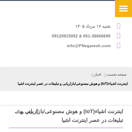
شنبه ۱۷ مرداد ۱۴۰۵
051-38666699 & 09120915052
info@FNegaresh.com
صفحه نخست
اخبار
اینترنت اشیاء(IoT) و هوش مصنوعی/بازاریابی و تبلیغات در عصر اینترنت اشیا
اینترنت اشیاء(IoT) و هوش مصنوعی/بازاریابی و
چاپ مقاله
تبلیغات در عصر اینترنت اشیا