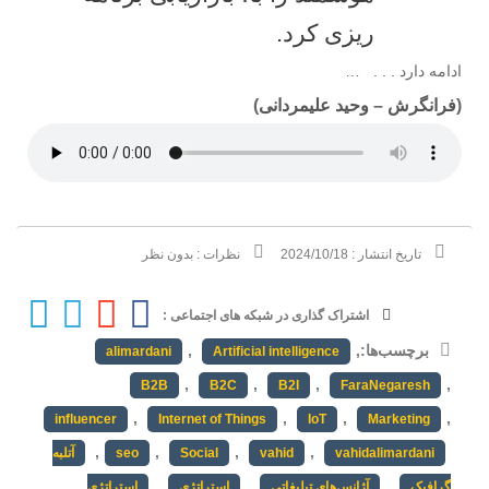
ریزی کرد.
ادامه دارد . . . …
(
فرانگرش
–
وحید علیمردانی
)
تاریخ انتشار :
2024/10/18
نظرات :
بدون نظر
اشتراک گذاری در شبکه های اجتماعی :
برچسب‌ها:
,
,
alimardani
Artificial intelligence
,
,
,
,
B2B
B2C
B2I
FaraNegaresh
,
,
,
,
influencer
Internet of Things
IoT
Marketing
,
,
,
,
vahidalimardani
vahid
Social
seo
آتلبه
,
,
,
گرافیک
آژانس‌های تبلیغاتی
استراتژی
استراتژی