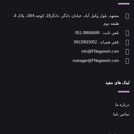
مشهد، بلوار وکیل آباد، خیابان دادگر، دادگر19، کوچه 19/4، پلاک 4،
طبقه دوم
تلفن ثابت : 38666699-051
تلفن همراه : 09120915052
info@FNegaresh.com
manager@FNegaresh.com
لینک های مفید
درباره ما
تماس باما