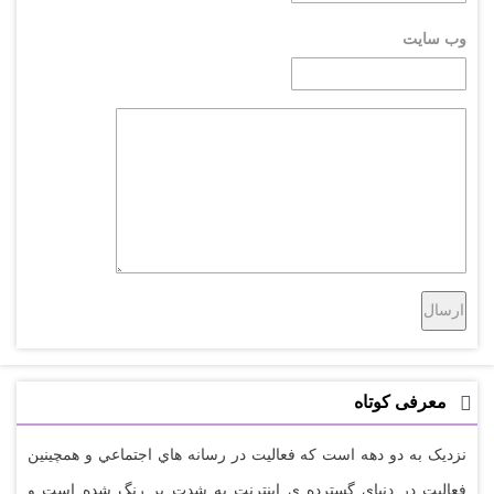
وب سایت
معرفی کوتاه
نزديک به دو دهه است که فعاليت در رسانه هاي اجتماعي و همچينين
فعاليت در دنياي گسترده ي اينترنت به شدت پر رنگ شده است و