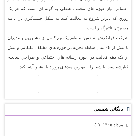
احساس نياز حوزه هاي مختلف شغلي به گونه اي است که هر يک
روزي که ديرتر شروع به فعاليت کنيد به شکل چشمگيري در ادامه
مسيرتان تاثيرگذار است.
شرکت فرانگرش به همين منظور يک تيم کامل از مشاورين و مديران
با بيش از 45 سال سابقه تجربه در حوزه هاي مختلف تبليغاتي و بيش
از يک دهه فعاليت در حوزه رسانه هاي اجتماعي و طراحي سايت،
کنارشماست تا شما را با بهترين متدهاي روز دنيا بيشتر آشنا کند.
بایگانی شمسی
مرداد ۱۴۰۵
(۱)