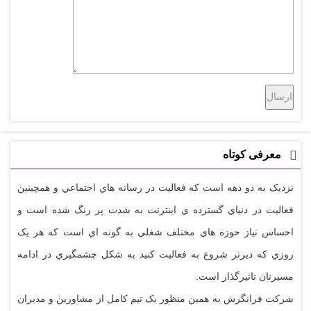
معرفی کوتاه
نزديک به دو دهه است که فعاليت در رسانه هاي اجتماعي و همچينين
فعاليت در دنياي گسترده ي اينترنت به شدت پر رنگ شده است و
احساس نياز حوزه هاي مختلف شغلي به گونه اي است که هر يک
روزي که ديرتر شروع به فعاليت کنيد به شکل چشمگيري در ادامه
مسيرتان تاثيرگذار است.
شرکت فرانگرش به همين منظور يک تيم کامل از مشاورين و مديران