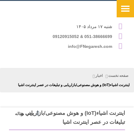
شنبه ۱۷ مرداد ۱۴۰۵
051-38666699 & 09120915052
info@FNegaresh.com
صفحه نخست
اخبار
اینترنت اشیاء(IoT) و هوش مصنوعی/بازاریابی و تبلیغات در عصر اینترنت اشیا
اینترنت اشیاء(IoT) و هوش مصنوعی/بازاریابی و
چاپ مقاله
تبلیغات در عصر اینترنت اشیا