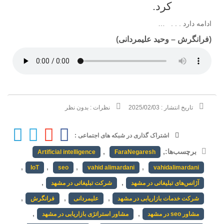
کرد.
ادامه دارد . . . …
(
فرانگرش
–
وحید علیمردانی
)
تاریخ انتشار :
2025/02/03
نظرات :
بدون نظر
اشتراک گذاری در شبکه های اجتماعی :
برچسب‌ها:
,
,
Artificial intelligence
FaraNegaresh
,
,
,
,
IoT
seo
vahid alimardani
vahidalimardani
,
,
آژانس‌های تبلیغاتی در مشهد
شرکت تبلیغاتی در مشهد
,
,
,
شرکت خدمات بازاریابی در مشهد
علیمردانی
فرانگرش
,
,
مشاور seo در مشهد
مشاور استراتژی بازاریابی در مشهد