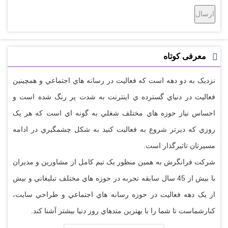
معرفی کوتاه
نزديک به دو دهه است که فعاليت در رسانه هاي اجتماعي و همچينين
فعاليت در دنياي گسترده ي اينترنت به شدت پر رنگ شده است و
احساس نياز حوزه هاي مختلف شغلي به گونه اي است که هر يک
روزي که ديرتر شروع به فعاليت کنيد به شکل چشمگيري در ادامه
مسيرتان تاثيرگذار است.
شرکت فرانگرش به همين منظور يک تيم کامل از مشاورين و مديران
با بيش از 45 سال سابقه تجربه در حوزه هاي مختلف تبليغاتي و بيش
از يک دهه فعاليت در حوزه رسانه هاي اجتماعي و طراحي سايت،
کنارشماست تا شما را با بهترين متدهاي روز دنيا بيشتر آشنا کند.