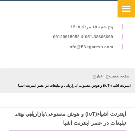
پنج شنبه ۱۵ مرداد ۱۴۰۵
051-38666699 & 09120915052
info@FNegaresh.com
صفحه نخست
اخبار
اینترنت اشیاء(IoT) و هوش مصنوعی/بازاریابی و تبلیغات در عصر اینترنت اشیا
اینترنت اشیاء(IoT) و هوش مصنوعی/بازاریابی و
چاپ مقاله
تبلیغات در عصر اینترنت اشیا