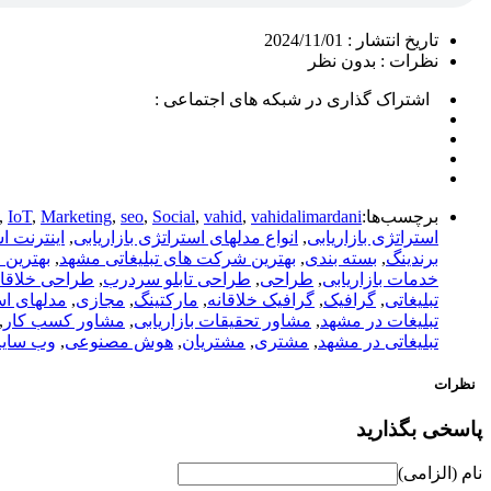
تاریخ انتشار :
2024/11/01
نظرات :
بدون نظر
اشتراک گذاری در شبکه های اجتماعی :
برچسب‌ها:
vahidalimardani
,
vahid
,
Social
,
seo
,
Marketing
,
IoT
,
استراتژی بازاریابی
,
انواع مدلهای استراتژی بازاریابی
,
اینترنت ا
برندینگ
,
بسته بندی
,
بهترین شرکت های تبلیغاتی مشهد
,
بهترین 
خدمات بازاریابی
,
طراحی
,
طراحی تابلو سردرب
,
طراحی خلاقان
تبلیغاتی
,
گرافیک
,
گرافیک خلاقانه
,
مارکتینگ
,
مجازی
,
مدلهای اس
تبلیغات در مشهد
,
مشاور تحقیقات بازاریابی
,
مشاور کسب کار
,
تبلیغاتی در مشهد
,
مشتری
,
مشتریان
,
هوش مصنوعی
,
وب سای
نظرات
پاسخی بگذارید
نام (الزامی)