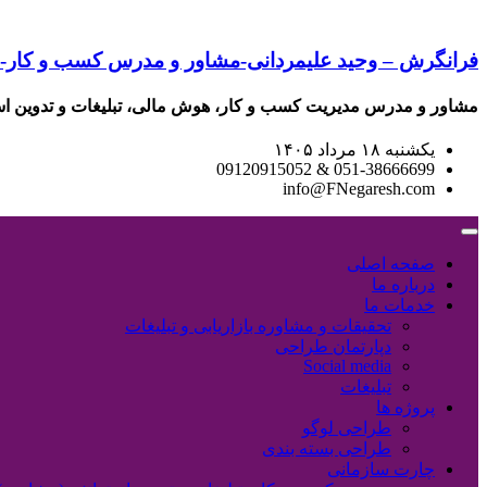
فرانگرش – وحید علیمردانی-مشاور و مدرس کسب و کار
مشاور و مدرس مدیریت کسب و کار، هوش مالی، تبلیغات و تدوین اس
یکشنبه ۱۸ مرداد ۱۴۰۵
051-38666699 & 09120915052
info@FNegaresh.com
صفحه اصلی
درباره ما
خدمات ما
تحقیقات و مشاوره بازاریابی و تبلیغات
دپارتمان طراحی
Social media
تبلیغات
پروژه ها
طراحی لوگو
طراحی بسته بندی
چارت سازمانی