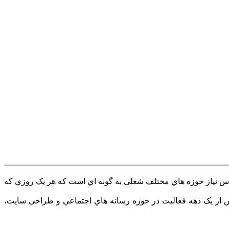
اس نياز حوزه هاي مختلف شغلي به گونه اي است که هر يک روزي که
قه تجربه در حوزه هاي مختلف تبليغاتي و بيش از يک دهه فعاليت در حوزه رسانه هاي اجتماعي و طراحي سايت،