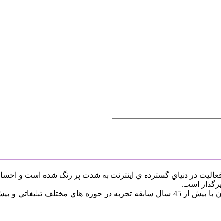
 فعاليت در دنياي گسترده ي اينترنت به شدت پر رنگ شده است و احس
يرگذار است.
شرکت فرانگرش به همين منظور يک تيم کامل از مشاورين و مديران با بيش از 45 سال ساب