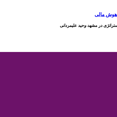
-هوش مالی
تراتژی در مشهد-وحید علیمردانی