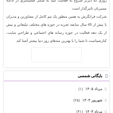
روزي که ديرتر شروع به فعاليت کنيد به شکل چشمگيري در ادامه
مسيرتان تاثيرگذار است.
شرکت فرانگرش به همين منظور يک تيم کامل از مشاورين و مديران
با بيش از 45 سال سابقه تجربه در حوزه هاي مختلف تبليغاتي و بيش
از يک دهه فعاليت در حوزه رسانه هاي اجتماعي و طراحي سايت،
کنارشماست تا شما را با بهترين متدهاي روز دنيا بيشتر آشنا کند.
بایگانی شمسی
مرداد ۱۴۰۵
(۱)
شهریور ۱۴۰۴
(۲۵)
مرداد ۱۴۰۴
(۳۱)