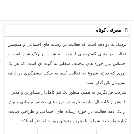
جمعه 14 دسامبر 2018
بازاریابی مشارکتی یا Affini...
معرفی کوتاه
نزديک به دو دهه است که فعاليت در رسانه هاي اجتماعي و همچينين
فعاليت در دنياي گسترده ي اينترنت به شدت پر رنگ شده است و
احساس نياز حوزه هاي مختلف شغلي به گونه اي است که هر يک
روزي که ديرتر شروع به فعاليت کنيد به شکل چشمگيري در ادامه
مسيرتان تاثيرگذار است.
شرکت فرانگرش به همين منظور يک تيم کامل از مشاورين و مديران
با بيش از 45 سال سابقه تجربه در حوزه هاي مختلف تبليغاتي و بيش
از يک دهه فعاليت در حوزه رسانه هاي اجتماعي و طراحي سايت،
کنارشماست تا شما را با بهترين متدهاي روز دنيا بيشتر آشنا کند.