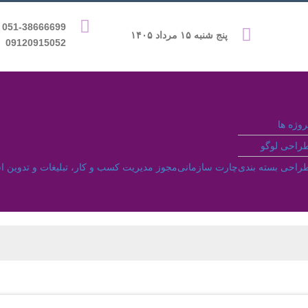
9 &
پنج شنبه ۱۵ مرداد ۱۴۰۵
09120915052
روژه ها
راحی لوگو
راحی بسته بندی
چارت سازمانی
مجوز مدیریت کسب و کار، تبلیغات و تدوین ا