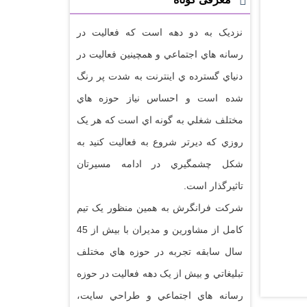
نزديک به دو دهه است که فعاليت در
رسانه هاي اجتماعي و همچينين فعاليت در
دنياي گسترده ي اينترنت به شدت پر رنگ
شده است و احساس نياز حوزه هاي
مختلف شغلي به گونه اي است که هر يک
روزي که ديرتر شروع به فعاليت کنيد به
شکل چشمگيري در ادامه مسيرتان
تاثيرگذار است.
شرکت فرانگرش به همين منظور يک تيم
کامل از مشاورين و مديران با بيش از 45
سال سابقه تجربه در حوزه هاي مختلف
تبليغاتي و بيش از يک دهه فعاليت در حوزه
رسانه هاي اجتماعي و طراحي سايت،