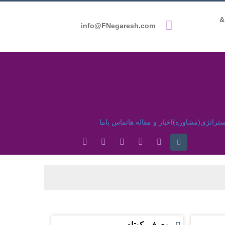
051-3866669
info@FNegaresh.com
ستراتژی(مشاوره)
اخبار و مقاله ها
تماس باما
معرفی کوتاه